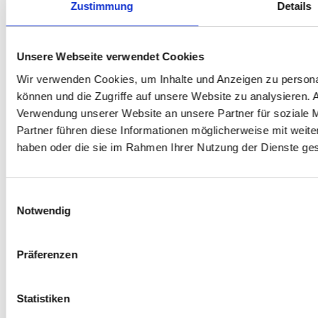
Zustimmung
Details
Planck-Instituts
Unsere Webseite verwendet Cookies
STÉPHANE FERNANDES
Wir verwenden Cookies, um Inhalte und Anzeigen zu personal
können und die Zugriffe auf unsere Website zu analysieren.
Verwendung unserer Website an unsere Partner für soziale 
Brazilian Jiu-Jitsu Braungurt (verliehen durch Julio
Partner führen diese Informationen möglicherweise mit weite
Cauhy und Alex Syndikus), Lehrer (B.Sc.), aktuell im
haben oder die sie im Rahmen Ihrer Nutzung der Dienste g
Masterprogramm Learning Design
Einwilligungsauswahl
Notwendig
ÁNGEL CERVANTES
Präferenzen
Brazilian Jiu-Jitsu Braungurt (verliehen durch Julio
Cauhy und Alex Syndikus), IT-Systemingenieur
Statistiken
(B.Sc.)