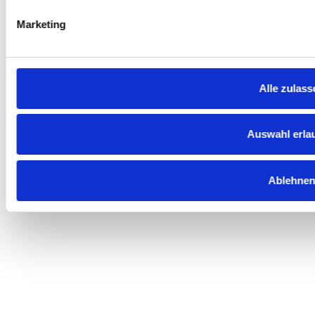
Marketing
DANILO DINIZ
Alle zulass
Brazilian Jiu-Jitsu Schwarzgurt (verliehen durch
Henry Navorra, Alliance Jiu-Jitsu Frankfurt),
Auswahl erla
International Sales & Business Development
Manager (MBA).
Ablehnen