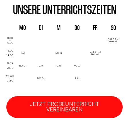
UNSERE UNTERRICHTSZEITEN
MO
DI
MI
DO
FR
SO
11.00
Drill & Roll
-
(intern)
12.00
18.00
Drill & Roll
-
BJJ
NO GI
(intern)
19.00
19.15
-
NO GI
BJJ
BJJ
NO GI
20.15
20.30
-
NO GI
BJJ
21.30
JETZT PROBEUNTERRICHT
VEREINBAREN