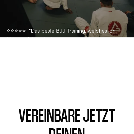
Jesse
⭐️⭐️⭐️⭐️⭐️ "Das beste BJJ Training, welches ich
bisher erlebt habe."
-
Nils
VEREINBARE JETZT
DEINEN