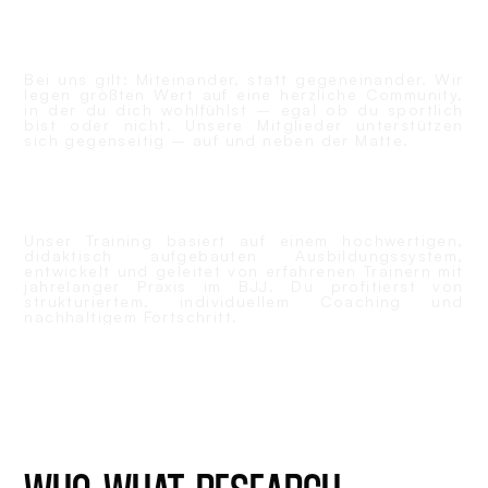
GEMEINSCHAFT STATT EGO
Bei uns gilt: Miteinander, statt gegeneinander. Wir
legen größten Wert auf eine herzliche Community,
in der du dich wohlfühlst – egal ob du sportlich
bist oder nicht. Unsere Mitglieder unterstützen
sich gegenseitig – auf und neben der Matte.
QUALITÄT & ERFAHRUNG
Unser Training basiert auf einem hochwertigen,
didaktisch aufgebauten Ausbildungssystem,
entwickelt und geleitet von erfahrenen Trainern mit
jahrelanger Praxis im BJJ. Du profitierst von
strukturiertem, individuellem Coaching und
nachhaltigem Fortschritt.