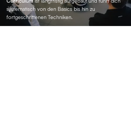
Curriculum
ist langfristig aufgebaut und führt dich
systematisch von den Basics bis hin zu
fortgeschrittenen Techniken.
Bei uns steht
Community an erster Stelle
– du
wirst Teil einer offenen, unterstützenden Gruppe, in
der niemand sich fehl am Platz fühlt. Während
andere Schulen Anfänger oft sich selbst
überlassen, wirst du bei uns
aufgefangen,
begleitet und gefördert
.
Starte deinen Weg mit FUSION BJJ –
deine
Ausbildung im Brazilian Jiu-Jitsu mit Herz,
Struktur und echter Gemeinschaft.