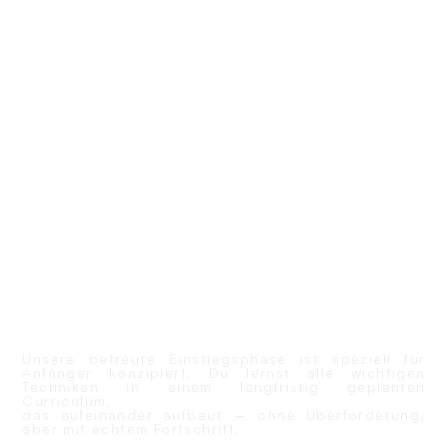
Grundlagen des Brazilian Jiu-Jitsu.
Sicher, respektvoll und mit persönlicher
Betreuung.
STRUKTURIERTER EINSTIEG
Unsere betreute Einstiegsphase ist speziell für
Anfänger konzipiert. Du lernst alle wichtigen
Techniken in einem langfristig geplanten
Curriculum,
das aufeinander aufbaut – ohne Überforderung,
aber mit echtem Fortschritt.