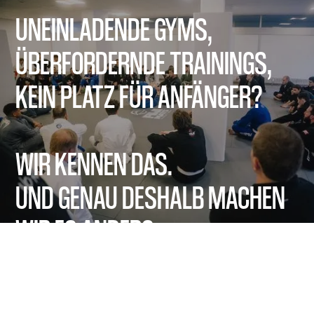
UNEINLADENDE GYMS,
ÜBERFORDERNDE TRAININGS,
KEIN PLATZ FÜR ANFÄNGER?
WIR KENNEN DAS.
UND GENAU DESHALB MACHEN
WIR ES ANDERS.
Egal ob du komplett neu im Kampfsport bist oder
schon andere Disziplinen ausprobiert hast – unser
Programm führt dich Schritt für Schritt durch die