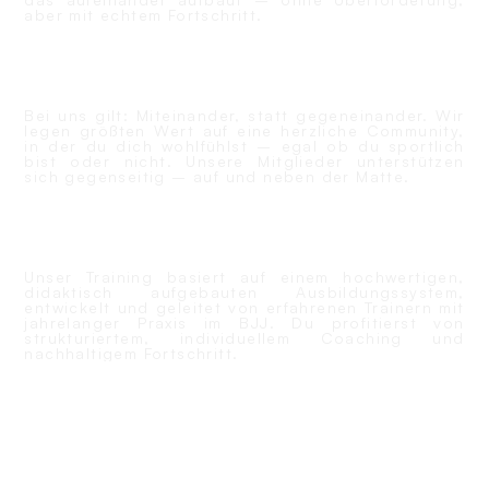
aber mit echtem Fortschritt.
GEMEINSCHAFT STATT EGO
Bei uns gilt: Miteinander, statt gegeneinander. Wir
legen größten Wert auf eine herzliche Community,
in der du dich wohlfühlst – egal ob du sportlich
bist oder nicht. Unsere Mitglieder unterstützen
sich gegenseitig – auf und neben der Matte.
QUALITÄT & ERFAHRUNG
Unser Training basiert auf einem hochwertigen,
didaktisch aufgebauten Ausbildungssystem,
entwickelt und geleitet von erfahrenen Trainern mit
jahrelanger Praxis im BJJ. Du profitierst von
strukturiertem, individuellem Coaching und
nachhaltigem Fortschritt.