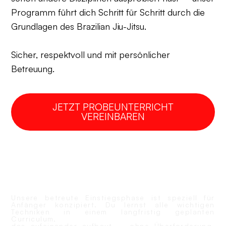
Programm führt dich Schritt für Schritt durch die
Grundlagen des Brazilian Jiu-Jitsu.
Sicher, respektvoll und mit persönlicher
Betreuung.
JETZT PROBEUNTERRICHT
VEREINBAREN
STRUKTURIERTER EINSTIEG
Unsere betreute Einstiegsphase ist speziell für
Anfänger konzipiert. Du lernst alle wichtigen
Techniken in einem langfristig geplanten
Curriculum,
das aufeinander aufbaut – ohne Überforderung,