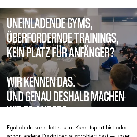
UNEINLADENDE GYMS,
ÜBERFORDERNDE TRAININGS,
KEIN PLATZ FÜR ANFÄNGER?
WIR KENNEN DAS.
UND GENAU DESHALB MACHEN
WIR ES ANDERS.
Egal ob du komplett neu im Kampfsport bist oder
schon andere Disziplinen ausprobiert hast – unser